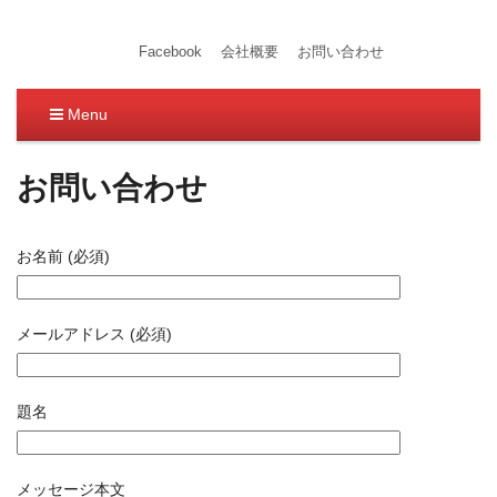
福知山のNPOプラザ
NPOプラザは福知山市の駅南にあり、健康体操教室・イ
Facebook
会社概要
お問い合わせ
ベント・惣菜、弁当販売を行っています。健康・医療・福
祉、衣料・食品・住いなど いろんな「お店」をつなぐプ
Menu
ラットホームです。
コンテンツへ移動
お問い合わせ
お名前 (必須)
メールアドレス (必須)
題名
メッセージ本文